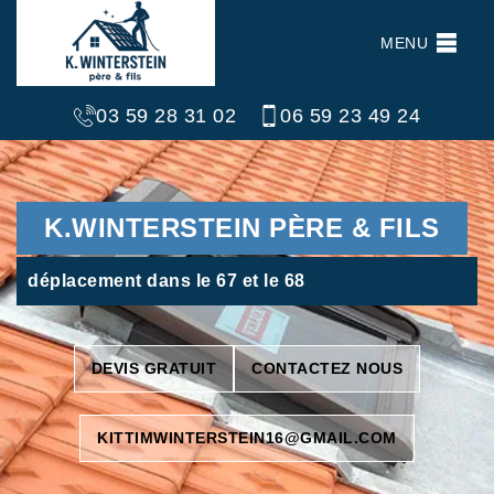
MENU
03 59 28 31 02
06 59 23 49 24
K.WINTERSTEIN PÈRE & FILS
déplacement dans le 67 et le 68
DEVIS GRATUIT
CONTACTEZ NOUS
KITTIMWINTERSTEIN16@GMAIL.COM