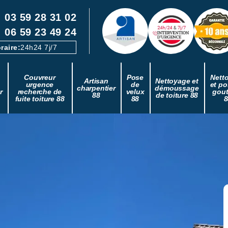
03 59 28 31 02
06 59 23 49 24
raire:
24h24 7j/7
Couvreur
Pose
Nett
Artisan
Nettoyage et
urgence
de
et po
charpentier
démoussage
r
recherche de
velux
gout
88
de toiture 88
fuite toiture 88
88
8