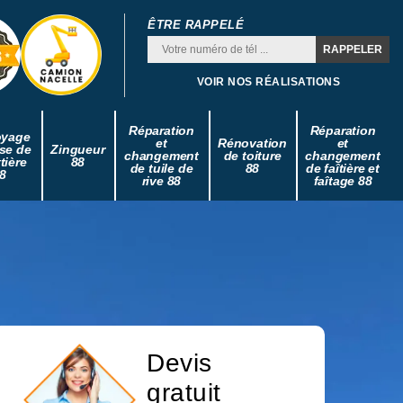
ÊTRE RAPPELÉ
VOIR NOS RÉALISATIONS
Réparation
Réparation
oyage
et
Rénovation
et
se de
Zingueur
changement
de toiture
changement
tière
88
de tuile de
88
de faîtière et
8
rive 88
faîtage 88
Devis
gratuit