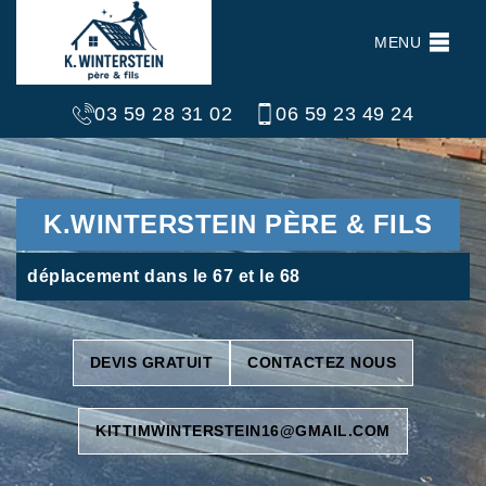
MENU
03 59 28 31 02
06 59 23 49 24
K.WINTERSTEIN PÈRE & FILS
déplacement dans le 67 et le 68
DEVIS GRATUIT
CONTACTEZ NOUS
KITTIMWINTERSTEIN16@GMAIL.COM