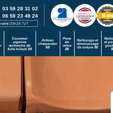
03 59 28 31 02
06 59 23 49 24
raire:
24h24 7j/7
Couvreur
Pose
Nett
Artisan
Nettoyage et
urgence
de
et po
charpentier
démoussage
r
recherche de
velux
gout
88
de toiture 88
fuite toiture 88
88
8