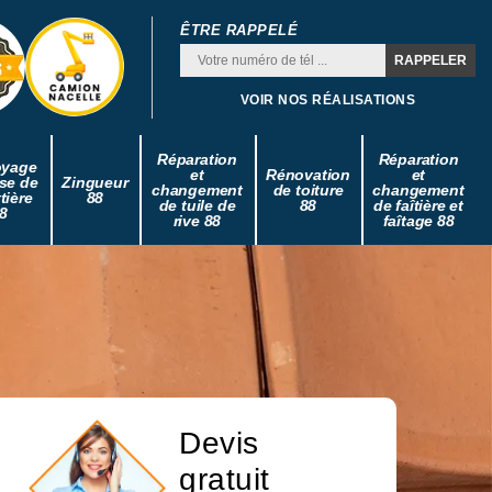
ÊTRE RAPPELÉ
VOIR NOS RÉALISATIONS
Réparation
Réparation
oyage
et
Rénovation
et
se de
Zingueur
changement
de toiture
changement
tière
88
de tuile de
88
de faîtière et
8
rive 88
faîtage 88
Devis
gratuit