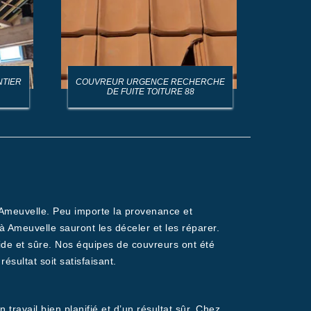
NTIER
COUVREUR URGENCE RECHERCHE
AR
DE FUITE TOITURE 88
à Ameuvelle. Peu importe la provenance et
à Ameuvelle sauront les déceler et les réparer.
de et sûre. Nos équipes de couvreurs ont été
sultat soit satisfaisant.
 travail bien planifié et d’un résultat sûr. Chez