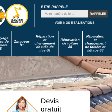
ÊTRE RAPPELÉ
VOIR NOS RÉALISATIONS
Réparation
Réparation
oyage
et
Rénovation
et
se de
Zingueur
changement
de toiture
changement
tière
88
de tuile de
88
de faîtière et
8
rive 88
faîtage 88
Devis
gratuit