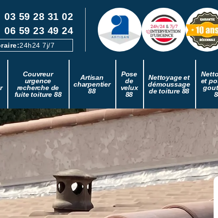
03 59 28 31 02
06 59 23 49 24
raire:
24h24 7j/7
Couvreur
Pose
Nett
Artisan
Nettoyage et
urgence
de
et po
charpentier
démoussage
r
recherche de
velux
gout
88
de toiture 88
fuite toiture 88
88
8