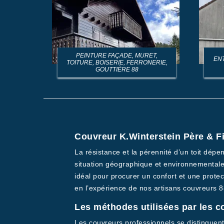
RET,
ENTREPRISE DE RAVALEMENT DE
ART
ONERIE,
FAÇADE 88
Couvreur K.Winterstein Père & Fi
La résistance et la pérennité d’un toit dépe
situation géographique et environnementale.
idéal pour procurer un confort et une protec
en l’expérience de nos artisans couvreurs 8
Les méthodes utilisées par les co
Les couvreurs professionnels se distinguent 