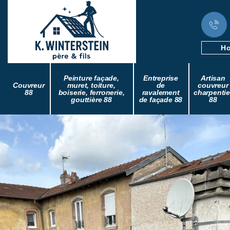
Ho
Peinture façade,
Entreprise
Artisan
Couvreur
muret, toiture,
de
couvreur
88
boiserie, ferronerie,
ravalement
charpentie
gouttière 88
de façade 88
88