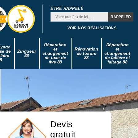
ÊTRE RAPPELÉ
VOIR NOS RÉALISATIONS
Réparation
Réparation
oyage
et
Rénovation
et
se de
Zingueur
changement
de toiture
changement
tière
88
de tuile de
88
de faîtière et
8
rive 88
faîtage 88
Devis
gratuit