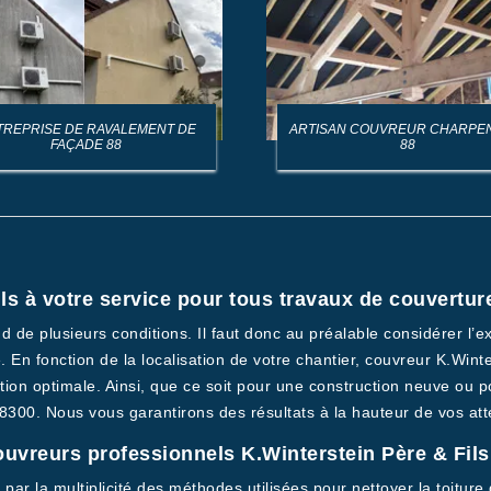
ISAN COUVREUR CHARPENTIER
COUVREUR URGENCE RECHE
88
DE FUITE TOITURE 88
ls à votre service pour tous travaux de couvertur
nd de plusieurs conditions. Il faut donc au préalable considérer l’e
 En fonction de la localisation de votre chantier, couvreur K.Wint
tion optimale. Ainsi, que ce soit pour une construction neuve ou p
8300. Nous vous garantirons des résultats à la hauteur de vos att
uvreurs professionnels K.Winterstein Père & Fils 
par la multiplicité des méthodes utilisées pour nettoyer la toitur