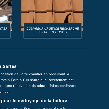
RCHE
ARTISAN CHARPENTIER 88
e Sartes
xposition de votre chantier en observant la
erstein Père & Fils saura quel revêtement est
our une rénovation de toiture, faites confiance
entes.
pour le nettoyage de la toiture
e d'une maison. Pour commencer, il y a la