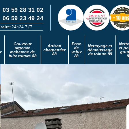
03 59 28 31 02
06 59 23 49 24
raire:
24h24 7j/7
Couvreur
Pose
Nett
Artisan
Nettoyage et
urgence
de
et po
charpentier
démoussage
r
recherche de
velux
gout
88
de toiture 88
fuite toiture 88
88
8