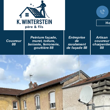
Ho
Peinture façade,
Entreprise
Artisan
Couvreur
muret, toiture,
de
couvreur
88
boiserie, ferronerie,
ravalement
charpentie
gouttière 88
de façade 88
88