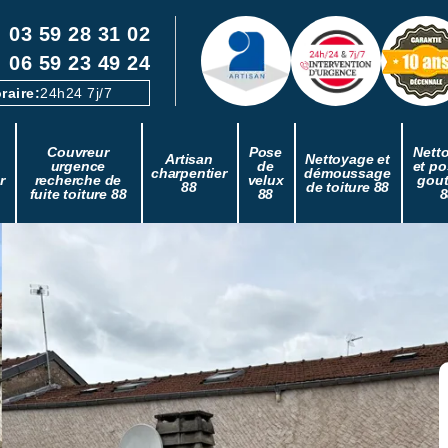
03 59 28 31 02
06 59 23 49 24
raire:
24h24 7j/7
Couvreur
Pose
Nett
Artisan
Nettoyage et
urgence
de
et po
charpentier
démoussage
r
recherche de
velux
gout
88
de toiture 88
fuite toiture 88
88
8