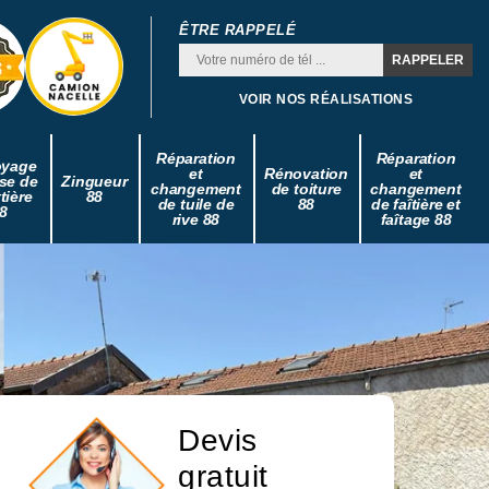
ÊTRE RAPPELÉ
VOIR NOS RÉALISATIONS
Réparation
Réparation
oyage
et
Rénovation
et
se de
Zingueur
changement
de toiture
changement
tière
88
de tuile de
88
de faîtière et
8
rive 88
faîtage 88
Devis
gratuit