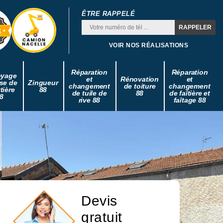
ÊTRE RAPPELÉ
VOIR NOS RÉALISATIONS
Réparation
Réparation
oyage
et
Rénovation
et
se de
Zingueur
changement
de toiture
changement
tière
88
de tuile de
88
de faîtière et
8
rive 88
faîtage 88
Devis
gratuit