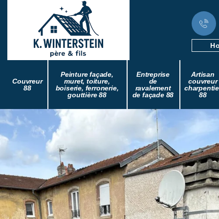
Ho
Peinture façade,
Entreprise
Artisan
Couvreur
muret, toiture,
de
couvreur
88
boiserie, ferronerie,
ravalement
charpentie
gouttière 88
de façade 88
88