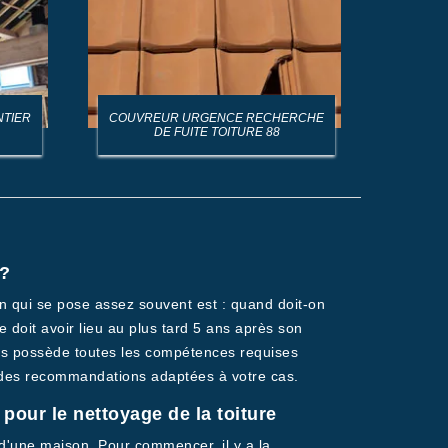
NTIER
COUVREUR URGENCE RECHERCHE
AR
DE FUITE TOITURE 88
 ?
on qui se pose assez souvent est : quand doit-on
re doit avoir lieu au plus tard 5 ans après son
 Fils possède toutes les compétences requises
ur des recommandations adaptées à votre cas.
pour le nettoyage de la toiture
e d'une maison. Pour commencer, il y a la