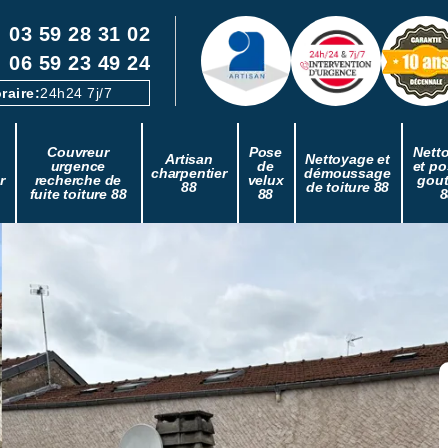
03 59 28 31 02
06 59 23 49 24
raire:
24h24 7j/7
Couvreur
Pose
Nett
Artisan
Nettoyage et
urgence
de
et po
charpentier
démoussage
r
recherche de
velux
gout
88
de toiture 88
fuite toiture 88
88
8