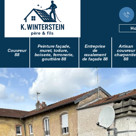
Ho
Peinture façade,
Entreprise
Artisan
Couvreur
muret, toiture,
de
couvreur
88
boiserie, ferronerie,
ravalement
charpentie
gouttière 88
de façade 88
88