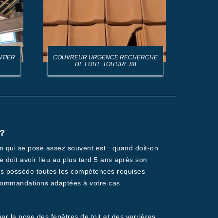
NTIER
COUVREUR URGENCE RECHERCHE
AR
DE FUITE TOITURE 88
 ?
on qui se pose assez souvent est : quand doit-on
re doit avoir lieu au plus tard 5 ans après son
 Fils possède toutes les compétences requises
 recommandations adaptées à votre cas.
er la pose des fenêtres de toit et des verrières.