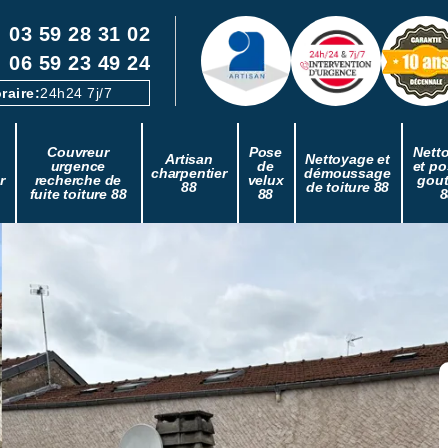
03 59 28 31 02
06 59 23 49 24
raire:
24h24 7j/7
Couvreur
Pose
Nett
Artisan
Nettoyage et
urgence
de
et po
charpentier
démoussage
r
recherche de
velux
gout
88
de toiture 88
fuite toiture 88
88
8