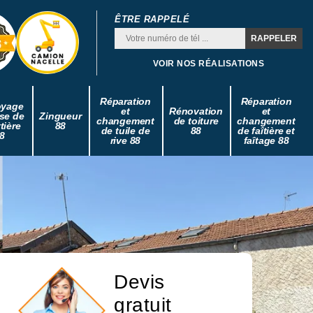
ÊTRE RAPPELÉ
VOIR NOS RÉALISATIONS
Réparation
Réparation
oyage
et
Rénovation
et
se de
Zingueur
changement
de toiture
changement
tière
88
de tuile de
88
de faîtière et
8
rive 88
faîtage 88
Devis
gratuit