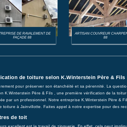
TREPRISE DE RAVALEMENT DE
ARTISAN COUVREUR CHARPE
FAÇADE 88
88
ication de toiture selon K.Winterstein Père & Fils
ièrement pour préserver son étanchéité et sa pérennité. La questi
lon K.Winterstein Père & Fils , une première vérification de la toitu
éalisée par un professionnel. Notre entreprise K.Winterstein Père &
re toiture à Jainvillotte. Faites appel à notre expertise pour des
tres de toit
s excellent est le travail de zinguerie. En effet, cela peut impliqu