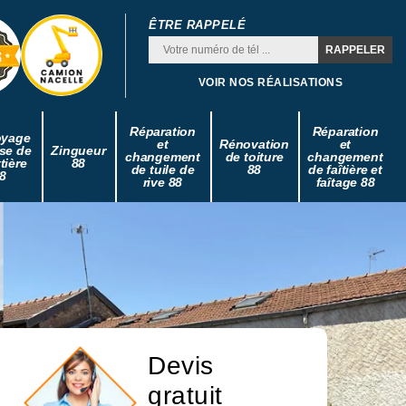
ÊTRE RAPPELÉ
VOIR NOS RÉALISATIONS
Réparation
Réparation
oyage
et
Rénovation
et
se de
Zingueur
changement
de toiture
changement
tière
88
de tuile de
88
de faîtière et
8
rive 88
faîtage 88
Devis
gratuit