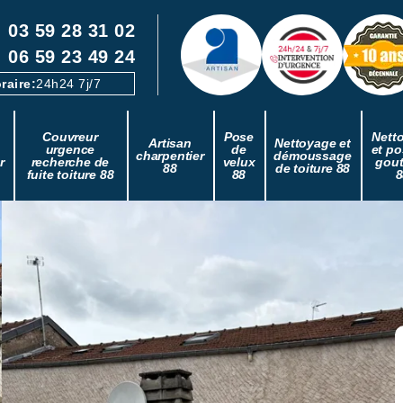
03 59 28 31 02
06 59 23 49 24
raire:
24h24 7j/7
Couvreur
Pose
Nett
Artisan
Nettoyage et
urgence
de
et po
charpentier
démoussage
r
recherche de
velux
gout
88
de toiture 88
fuite toiture 88
88
8