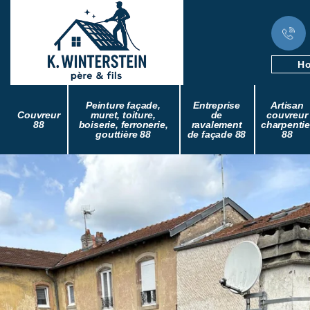
Ho
Peinture façade,
Entreprise
Artisan
Couvreur
muret, toiture,
de
couvreur
88
boiserie, ferronerie,
ravalement
charpentie
gouttière 88
de façade 88
88